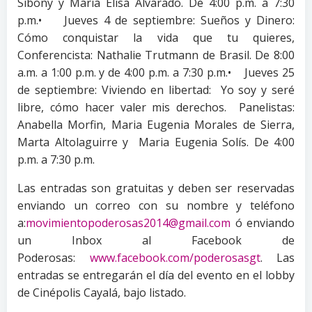
Sibony y Maria Elisa Alvarado. De 4:00 p.m. a 7:30
p.m.• Jueves 4 de septiembre: Sueños y Dinero:
Cómo conquistar la vida que tu quieres,
Conferencista: Nathalie Trutmann de Brasil. De 8:00
a.m. a 1:00 p.m. y de 4:00 p.m. a 7:30 p.m.• Jueves 25
de septiembre: Viviendo en libertad: Yo soy y seré
libre, cómo hacer valer mis derechos. Panelistas:
Anabella Morfin, Maria Eugenia Morales de Sierra,
Marta Altolaguirre y Maria Eugenia Solís. De 4:00
p.m. a 7:30 p.m.
Las entradas son gratuitas y deben ser reservadas
enviando un correo con su nombre y teléfono
a:
movimientopoderosas2014@gmail.com
ó enviando
un Inbox al Facebook de
Poderosas:
www.facebook.com/poderosasgt
. Las
entradas se entregarán el día del evento en el lobby
de Cinépolis Cayalá, bajo listado.