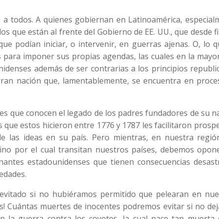
 a todos. A quienes gobiernan en Latinoamérica, especial
os que están al frente del Gobierno de EE. UU., que desde f
ue podían iniciar, o intervenir, en guerras ajenas. O, lo 
es para imponer sus propias agendas, las cuales en la mayo
unidenses además de ser contrarias a los principios republ
 gran nación que, lamentablemente, se encuentra en proce
s que conocen el legado de los padres fundadores de su na
 que estos hicieron entre 1776 y 1787 les facilitaron prosp
 de las ideas en su país. Pero mientras, en nuestra regió
mino por el cual transitan nuestros países, debemos opon
nantes estadounidenses que tienen consecuencias desast
edades.
evitado si no hubiéramos permitido que pelearan en nue
gas! Cuántas muertes de inocentes podremos evitar si no d
 la guerra contra los coyotes, la cual nace tan muerta