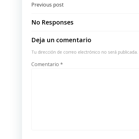
Post
Previous post
navigation
No Responses
Deja un comentario
Tu dirección de correo electrónico no será publicada.
Comentario
*