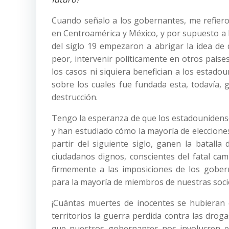
Cuando señalo a los gobernantes, me refiero
en Centroamérica y México, y por supuesto a l
del siglo 19 empezaron a abrigar la idea de q
peor, intervenir políticamente en otros país
los casos ni siquiera benefician a los estado
sobre los cuales fue fundada esta, todavía,
destrucción.
Tengo la esperanza de que los estadounidense
y han estudiado cómo la mayoría de elecciones
partir del siguiente siglo, ganen la batalla
ciudadanos dignos, conscientes del fatal ca
firmemente a las imposiciones de los gober
para la mayoría de miembros de nuestras soci
¡Cuántas muertes de inocentes se hubieran 
territorios la guerra perdida contra las dro
que nuestros gobernantes nos involucren en