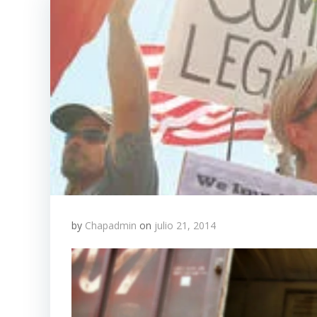
by
Chapadmin
on
julio 21, 2014