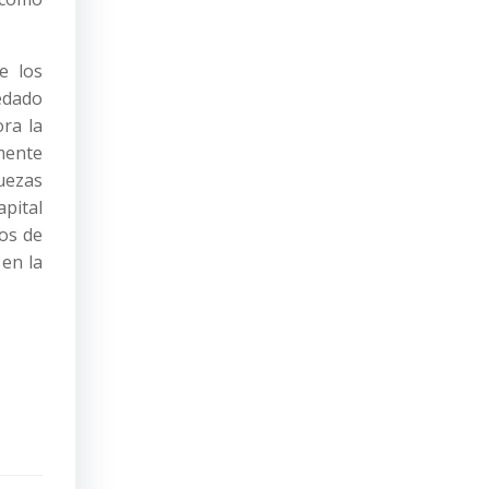
e los
edado
ora la
emente
uezas
pital
os de
 en la