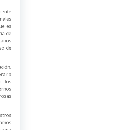
mente
inales
que es
ría de
icanos
so de
ción,
erar a
n, los
ernos
rosas
stros
ejamos
 como