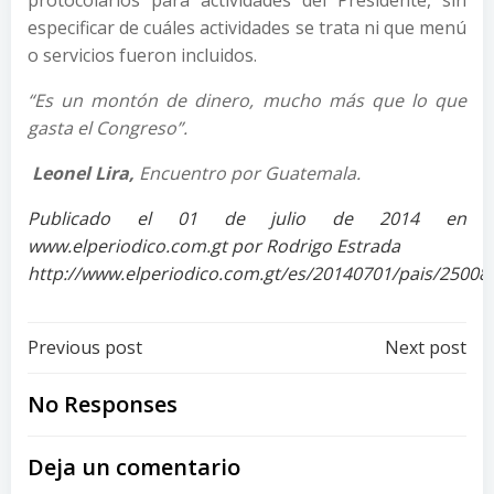
protocolarios para actividades del Presidente, sin
especificar de cuáles actividades se trata ni que menú
o servicios fueron incluidos.
“Es un montón de dinero, mucho más que lo que
gasta el Congreso”.
Leonel Lira,
Encuentro por Guatemala.
Publicado el 01 de julio de 2014 en
www.elperiodico.com.gt por Rodrigo Estrada
http://www.elperiodico.com.gt/es/20140701/pais/25008
Post
Post
Previous post
Next post
navigation
navigation
No Responses
Deja un comentario