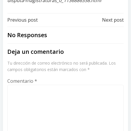
disputa-magistraturas_0_1136886358.html
Post
Post
Previous post
Next post
navigation
navigation
No Responses
Deja un comentario
Tu dirección de correo electrónico no será publicada.
Los
campos obligatorios están marcados con
*
Comentario
*