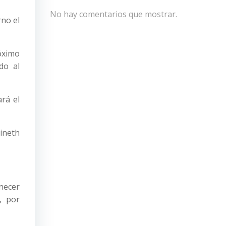
No hay comentarios que mostrar.
rno el
róximo
do al
ará el
ineth
necer
, por