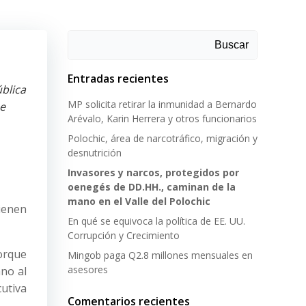
Buscar
Entradas recientes
blica
MP solicita retirar la inmunidad a Bernardo
ue
Arévalo, Karin Herrera y otros funcionarios
Polochic, área de narcotráfico, migración y
desnutrición
Invasores y narcos, protegidos por
oenegés de DD.HH., caminan de la
mano en el Valle del Polochic
tienen
En qué se equivoca la política de EE. UU.
Corrupción y Crecimiento
porque
Mingob paga Q2.8 millones mensuales en
asesores
ano al
cutiva
Comentarios recientes