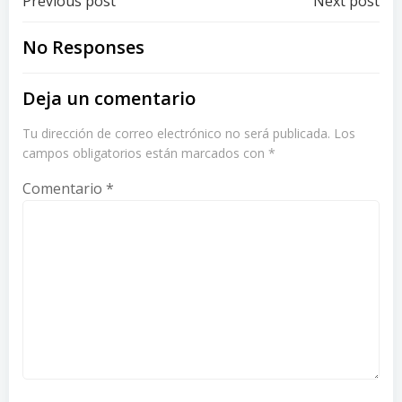
Post
Post
Previous post
Next post
navigation
navigation
No Responses
Deja un comentario
Tu dirección de correo electrónico no será publicada.
Los
campos obligatorios están marcados con
*
Comentario
*