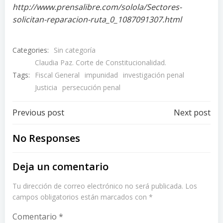
http://www.prensalibre.com/solola/Sectores-
solicitan-reparacion-ruta_0_1087091307.html
Categories:
Sin categoría
Claudia Paz. Corte de Constitucionalidad.
Tags:
Fiscal General
impunidad
investigación penal
Justicia
persecución penal
Post
Post
Previous post
Next post
navigation
navigation
No Responses
Deja un comentario
Tu dirección de correo electrónico no será publicada.
Los
campos obligatorios están marcados con
*
Comentario
*