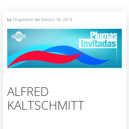
by
Chapadmin
on
febrero 18, 2014
ALFRED
KALTSCHMITT