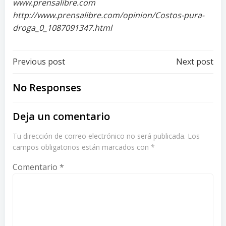
www.prensalibre.com
http://www.prensalibre.com/opinion/Costos-pura-
droga_0_1087091347.html
Post
Post
Previous post
Next post
navigation
navigation
No Responses
Deja un comentario
Tu dirección de correo electrónico no será publicada.
Los
campos obligatorios están marcados con
*
Comentario
*