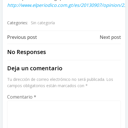
http://www.elperiodico.com.gt/es/20130907/opinion/23
Categories:
Sin categoría
Post
Post
Previous post
Next post
navigation
navigation
No Responses
Deja un comentario
Tu dirección de correo electrónico no será publicada.
Los
campos obligatorios están marcados con
*
Comentario
*