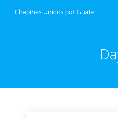
Skip
to
Chapines Unidos por Guate
content
Da