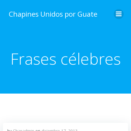
Skip
to
Chapines Unidos por Guate
content
Frases célebres
by
Chapadmin
on
diciembre 17, 2013