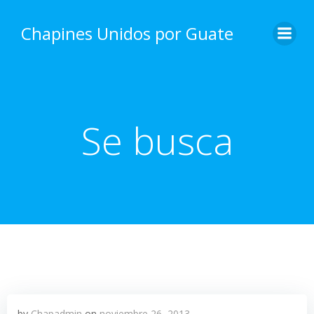
Skip
to
Chapines Unidos por Guate
content
Se busca
by
Chapadmin
on
noviembre 26, 2013