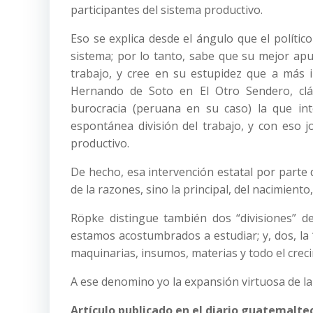
participantes del sistema productivo.
Eso se explica desde el ángulo que el polít
sistema; por lo tanto, sabe que su mejor apue
trabajo, y cree en su estupidez que a más i
Hernando de Soto en El Otro Sendero, clás
burocracia (peruana en su caso) la que int
espontánea división del trabajo, y con eso 
productivo.
De hecho, esa intervención estatal por parte d
de la razones, sino la principal, del nacimien
Röpke distingue también dos “divisiones” del
estamos acostumbrados a estudiar; y, dos, la 
maquinarias, insumos, materias y todo el creci
A ese denomino yo la expansión virtuosa de la 
Artículo publicado en el diario guatemaltec