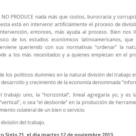
ico NO PRODUCE nada más que costos, burocracia y corrupci
sta está en intervenir artificialmente el proceso de divisi
ntervención, entonces, más ayuda al proceso. Bien nos il
ico de los estudios económicos latinoamericanos, que 
erviene queriendo con sus normativas “ordenar” la natu
jode a los más necesitados y a quienes empiezan en el pr
e los políticos dummies en la natural división del trabajo 
to, desarrollo y crecimiento de la economía denominada “infor
 trabajo uno, la “horizontal”, lineal agregaría yo, y es 
“vertical”, o sea “el desborde” en la producción de herrami
miento colateral de un bien o servicio.
división del trabajo.
o Siglo 21, el día martes 12 de noviembre 2013.