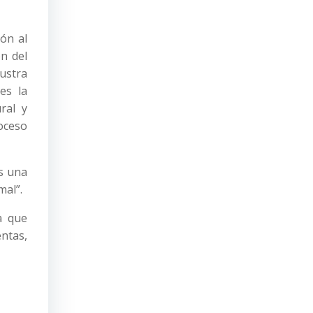
ón al
ón del
ustra
es la
ral y
oceso
es una
mal”.
la que
entas,