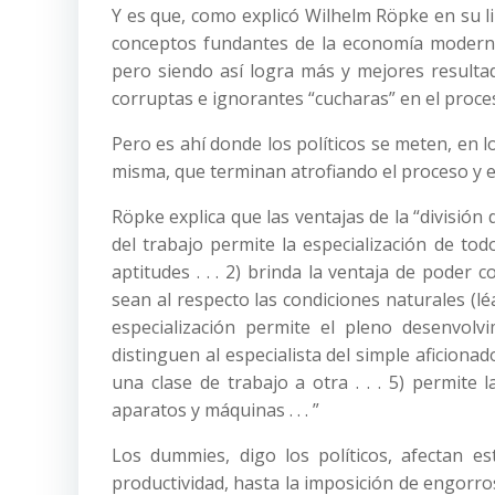
Y es que, como explicó Wilhelm Röpke en su lib
conceptos fundantes de la economía moderna
pero siendo así logra más y mejores resulta
corruptas e ignorantes “cucharas” en el proc
Pero es ahí donde los políticos se meten, en 
misma, que terminan atrofiando el proceso y 
Röpke explica que las ventajas de la “división 
del trabajo permite la especialización de to
aptitudes . . . 2) brinda la ventaja de pode
sean al respecto las condiciones naturales (léase
especialización permite el pleno desenvolv
distinguen al especialista del simple aficionad
una clase de trabajo a otra . . . 5) permite 
aparatos y máquinas . . . ”
Los dummies, digo los políticos, afectan e
productividad, hasta la imposición de engorr