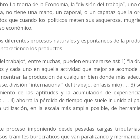
ro La teoría de la Economía, la “división del trabajo”, uno 
, no tiene una mano, un caporal, o un capataz que la or
dos que cuando los políticos meten sus asquerosa, mugrie
eso económico.
los diferentes procesos naturales y espontáneos de la prod
encareciendo los productos.
del trabajo”, entre muchas, pueden enumerarse así: 1) “la di
dos y cada uno en aquella actividad que mejor se acomode 
r concentrar la producción de cualquier bien donde más ade
, división “internacional” del trabajo, énfasis mío) . . . 3) s
imiento de las aptitudes y la acumulación de experienci
o . . . 4) ahorra la pérdida de tiempo que suele ir unida al p
la utilización, en la escala más amplia posible, de herrami
ste proceso imponiendo desde pesadas cargas tributarias
osos trámites burocráticos que van paralizando y mermando