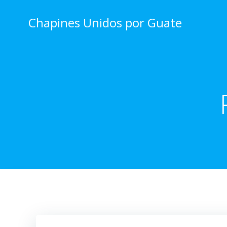
Skip
to
Chapines Unidos por Guate
content