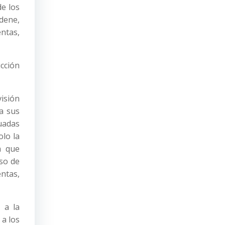
de los
dene,
ntas,
ucción
visión
a sus
cuadas
olo la
a que
aso de
entas,
 a la
 a los