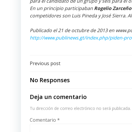
para el candidato de un grupo y seis para el o
En un principio participaban
Rogelio Zarceño
competidores son Luis Pineda y José Sierra. A
Publicado el 21 de octubre de 2013 en www.p
http://www.publinews.gt/index.php/piden-pron
Post
Previous post
navigation
No Responses
Deja un comentario
Tu dirección de correo electrónico no será publicada.
Comentario
*