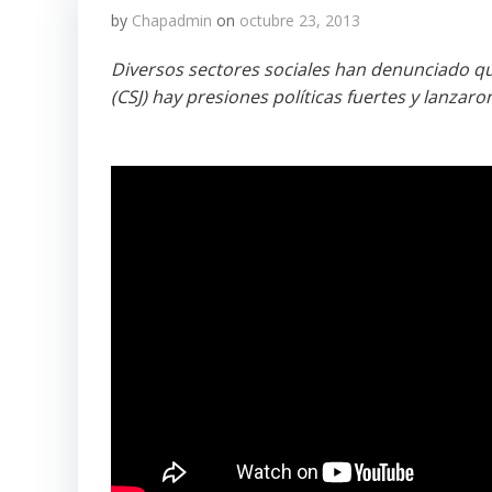
by
Chapadmin
on
octubre 23, 2013
Diversos sectores sociales han denunciado que
(CSJ) hay presiones políticas fuertes y lanzar