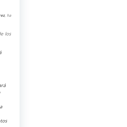
rez
, ha
e los
á
ará
a
ca
otos