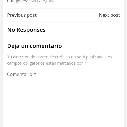
Categories:
Sin categoría
Post
Post
Previous post
Next post
navigation
navigation
No Responses
Deja un comentario
Tu dirección de correo electrónico no será publicada.
Los
campos obligatorios están marcados con
*
Comentario
*