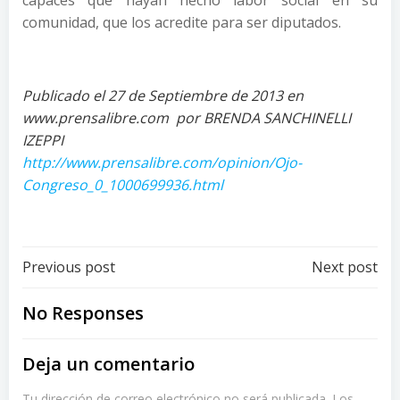
capaces que hayan hecho labor social en su
comunidad, que los acredite para ser diputados.
Publicado el 27 de Septiembre de 2013 en
www.prensalibre.com por BRENDA SANCHINELLI
IZEPPI
http://www.prensalibre.com/opinion/Ojo-
Congreso_0_1000699936.html
Post
Post
Previous post
Next post
navigation
navigation
No Responses
Deja un comentario
Tu dirección de correo electrónico no será publicada.
Los