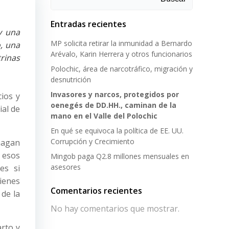
Entradas recientes
y una
MP solicita retirar la inmunidad a Bernardo
, una
Arévalo, Karin Herrera y otros funcionarios
trinas
Polochic, área de narcotráfico, migración y
desnutrición
Invasores y narcos, protegidos por
ios y
oenegés de DD.HH., caminan de la
ial de
mano en el Valle del Polochic
En qué se equivoca la política de EE. UU.
Corrupción y Crecimiento
hagan
 esos
Mingob paga Q2.8 millones mensuales en
asesores
es si
ienes
Comentarios recientes
de la
No hay comentarios que mostrar.
arto y