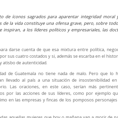
to de íconos sagrados para aparentar integridad moral 
 de la vida constituye una ofensa grave, pero, sobre todo
nspiran, a los líderes políticos y empresariales, las doc
ara darse cuenta de que esa mixtura entre política, negoc
por sus cuatro costados y si, además se escarba en el histor
y atisbo de autenticidad.
ridad de Guatemala no tiene nada de malo. Pero que lo 
n llevado al país a una situación de insostenibilidad en
rio. Las oraciones, en este caso, serían más pertinent
dos por las acciones de sus líderes, como por ejemplo qu
nimo en las empresas y fincas de los pomposos personajes 
d todas aquellas mujeres que hoy o mañana van a morir de p