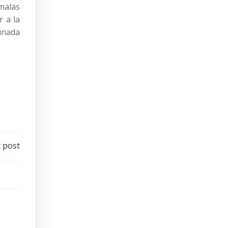
malas
 a la
tunada
 post