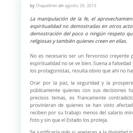
by
Chapadmin
on
agosto 29, 2013
La manipulación de la fe, el aprovechamien
espiritualidad no demostradas en otros actos
demostración del poco o ningún respeto que i
religiosas y también quienes creen en ellas.
No es necesario ser un fervoroso creyente p
espiritualidad no se ve bien. Suena a falsedad 
los protagonistas, resulta obvio que ahí no ha
Orar por la paz, la seguridad y la prospe
públicamente quienes con sus decisiones ha
precisos temas, es francamente contradicto
provinieran de quienes se han visto afecta
reciben por su trabajo menos del salario mí
foto y sin que el Estado los proteja.
Se justificaría más si apelaran a la divinida