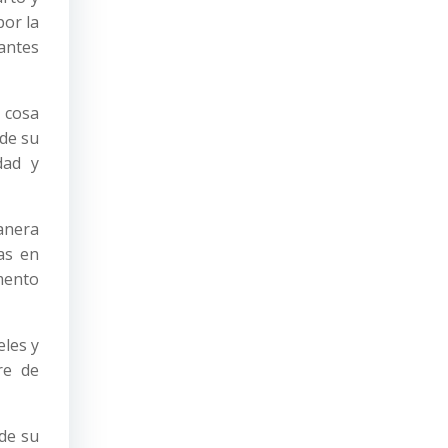
por la
 antes
 cosa
 de su
dad y
anera
as en
omento
eles y
re de
de su