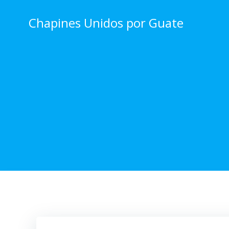
Skip
to
Chapines Unidos por Guate
content