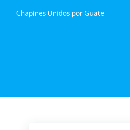
Skip
to
Chapines Unidos por Guate
content