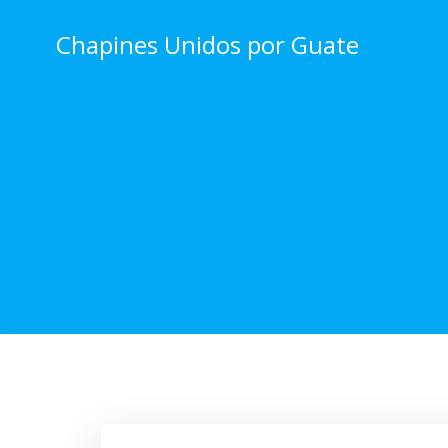
Skip
to
Chapines Unidos por Guate
content