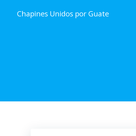
Skip
to
Chapines Unidos por Guate
content