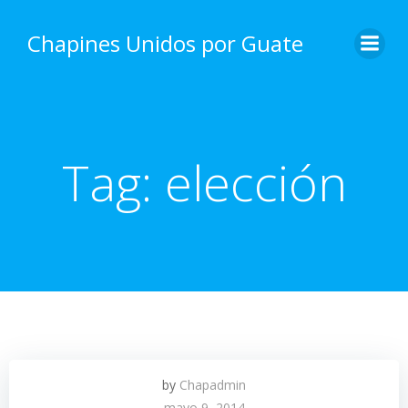
Skip
to
Chapines Unidos por Guate
content
Tag:
elección
by
Chapadmin
mayo 9, 2014