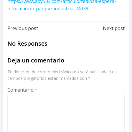
https://www.soy502.com/articulo/tediosa-espera-
informacion-parque-industria-24039
Post
Post
Previous post
Next post
navigation
navigation
No Responses
Deja un comentario
Tu dirección de correo electrónico no será publicada.
Los
campos obligatorios están marcados con
*
Comentario
*