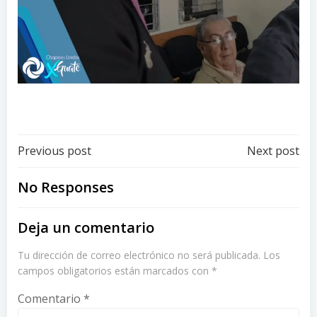
Post
Post
Previous post
Next post
navigation
navigation
No Responses
Deja un comentario
Tu dirección de correo electrónico no será publicada.
Los
campos obligatorios están marcados con
*
Comentario
*