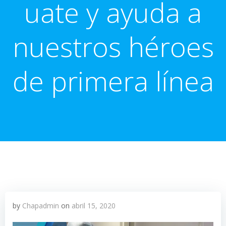
uate y ayuda a
nuestros héroes
de primera línea
by
Chapadmin
on
abril 15, 2020