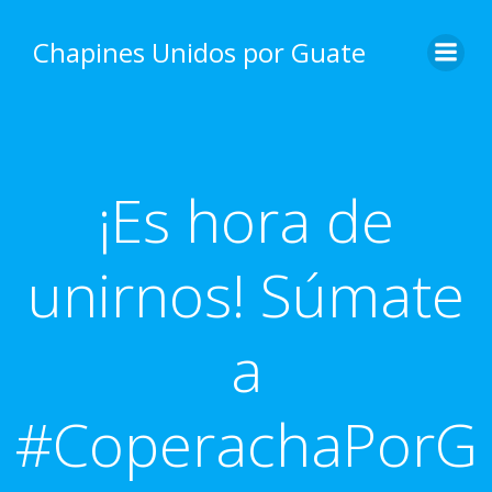
Skip
to
Chapines Unidos por Guate
content
¡Es hora de
unirnos! Súmate
a
#CoperachaPorG