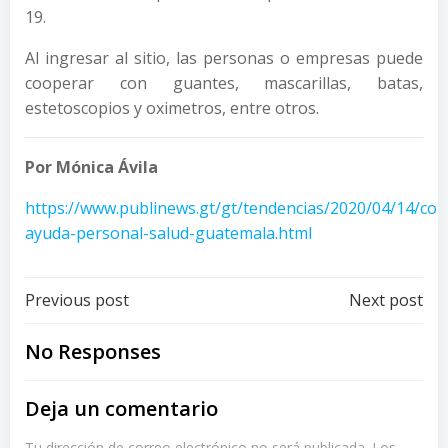
19.
Al ingresar al sitio, las personas o empresas puede
cooperar con guantes, mascarillas, batas,
estetoscopios y oximetros, entre otros.
Por Mónica Ávila
https://www.publinews.gt/gt/tendencias/2020/04/14/co
ayuda-personal-salud-guatemala.html
Post
Post
Previous post
Next post
navigation
navigation
No Responses
Deja un comentario
Tu dirección de correo electrónico no será publicada.
Los