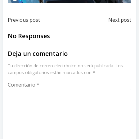
Post
Post
Previous post
Next post
navigation
navigation
No Responses
Deja un comentario
Tu dirección de correo electrónico no será publicada.
Los
campos obligatorios están marcados con
*
Comentario
*