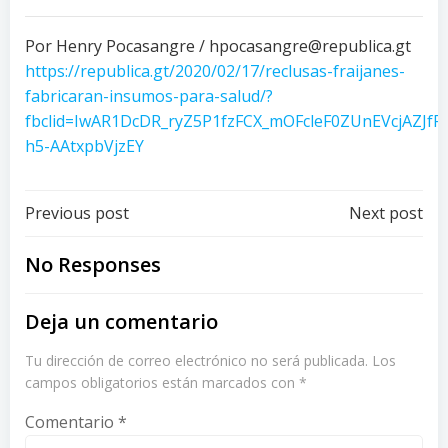
Por Henry Pocasangre / hpocasangre@republica.gt
https://republica.gt/2020/02/17/reclusas-fraijanes-
fabricaran-insumos-para-salud/?
fbclid=IwAR1DcDR_ryZ5P1fzFCX_mOFcleF0ZUnEVcjAZJfF
h5-AAtxpbVjzEY
Post
Post
Previous post
Next post
navigation
navigation
No Responses
Deja un comentario
Tu dirección de correo electrónico no será publicada.
Los
campos obligatorios están marcados con
*
Comentario
*