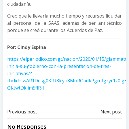
ciudadanía.
Creo que le llevaría mucho tiempo y recursos liquidar
al personal de la SAAS, además de ser antitécnico
porque se creó durante los Acuerdos de Paz.
Por: Cindy Espina
https://elperiodico.com.gt/nacion/2020/01/15/giammatte
inicia-su-gobierno-con-la-presentacion-de-tres-
iniciativas/?
fbclid=IwAR1Desg0KfU8lcyo8MoROadkPgrdtgzyr1z0lgHX
QKtwtDkiim5flR-I
Post
Post
Previous post
Next post
navigation
navigation
No Responses