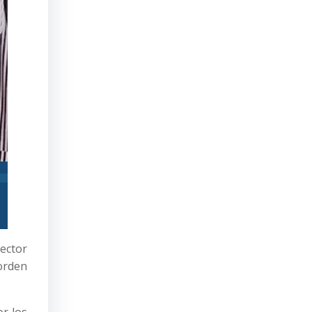
ector
orden