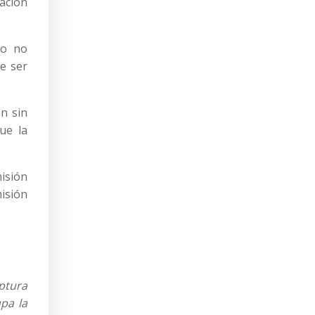
ación
 o no
e ser
ón sin
ue la
misión
misión
ptura
upa la