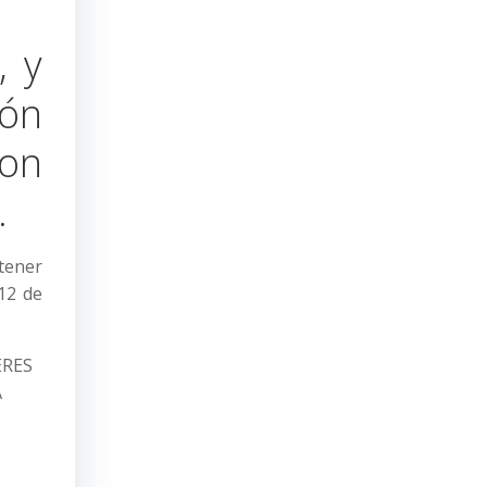
, y
ión
on
.
tener
12 de
ERES
A