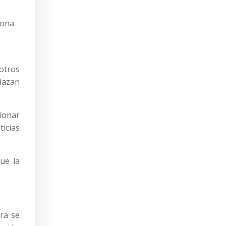
iona
 otros
dazan
cionar
icias
ue la
ra se