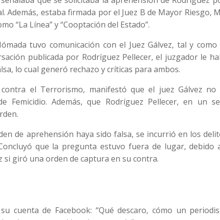
 señalaba que se solicitaba la aprehensión de Rodríguez p
al. Además, estaba firmada por el Juez B de Mayor Riesgo, 
omo “La Línea” y “Cooptación del Estado”.
Nómada tuvo comunicación con el Juez Gálvez, tal y como 
sación publicada por Rodríguez Pellecer, el juzgador le ha
lsa, lo cual generó rechazo y críticas para ambos.
 contra el Terrorismo, manifestó que el juez Gálvez no 
e Femicidio. Además, que Rodríguez Pellecer, en un se
orden.
en de aprehensión haya sido falsa, se incurrió en los deli
. Concluyó que la pregunta estuvo fuera de lugar, debido 
si giró una orden de captura en su contra.
su cuenta de Facebook: “Qué descaro, cómo un periodis