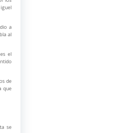
or los
Miguel
dio a
bla al
es el
ntido
tos de
a que
ta se