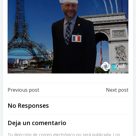
Post
Post
Previous post
Next post
navigation
navigation
No Responses
Deja un comentario
Tu dirección de correo electrónico no será publicada.
Los