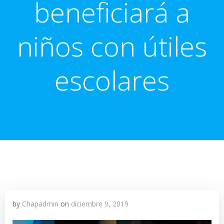
beneficiará a
niños con útiles
escolares
by
Chapadmin
on
diciembre 9, 2019