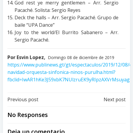
God rest ye merry gentlemen – Arr. Sergio
Pacaché. Solista: Sergio Reyes
Deck the halls – Arr. Sergio Pacaché. Grupo de
baile “UPA Dance”
Joy to the world/El Burrito Sabanero – Arr.
Sergio Pacaché.
Por Esvin Lopez,
Domingo 08 de diciembre de 2019
https://www.publinews.gt/gt/espectaculos/2019/12/08/c
navidad-orquesta-sinfonica-ninos-purulha.html?
fbclid=IwAR1hKe3J59xbK7NUlzruEK9yRIpzAXVrMsuyag
Post
Post
Previous post
Next post
navigation
navigation
No Responses
Deja un comentario