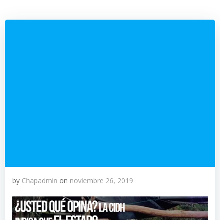
by
Chapadmin
on
noviembre 26, 2019