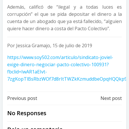
Además, calificó de “ilegal y a todas luces es
corrupción” el que se pida depositar el dinero a la
cuenta de un abogado que ya está fallecido, “alguien
quiere hacer dinero a costa del Pacto Colectivo”.
Por Jessica Gramajo, 15 de julio de 2019
https://www.soy502.com/articulo/sindicato-joviel-
exige-dinero-negociar-pacto-colectivo-100931?
fbclid=IwAR1aEIvt-
7zgKopTlBsRbzWOf7d8rItTWZkKzmuddbeOpqHQQkp9
Post
Post
Previous post
Next post
navigation
navigation
No Responses