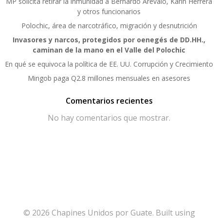
MP solicita retirar la inmunidad a Bernardo Arévalo, Karin Herrera
y otros funcionarios
Polochic, área de narcotráfico, migración y desnutrición
Invasores y narcos, protegidos por oenegés de DD.HH.,
caminan de la mano en el Valle del Polochic
En qué se equivoca la política de EE. UU. Corrupción y Crecimiento
Mingob paga Q2.8 millones mensuales en asesores
Comentarios recientes
No hay comentarios que mostrar.
© 2026 Chapines Unidos por Guate. Built using