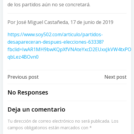
de los partidos aún no se concretará.
Por José Miguel Castañeda, 17 de junio de 2019
https://www.soy502.com/articulo/partidos-
desapareceran-despues-elecciones-63338?
fbclid=IwAR1MH9bwKQpXfVNAteYxcD2EUxxJkVW4txPOd
qbLez4BOvn0
Post
Post
Previous post
Next post
navigation
navigation
No Responses
Deja un comentario
Tu dirección de correo electrónico no será publicada.
Los
campos obligatorios están marcados con
*