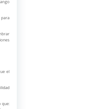
enango
a para
mbrar
ciones
que el
ilidad
ó que: