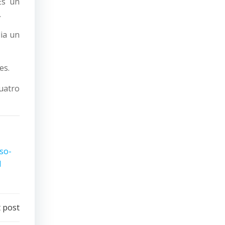
Es un
.
ia un
es.
cuatro
so-
I
 post