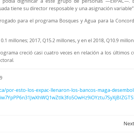
o podía dignificar a este grupo de personas —ExPAC—. 
da tiene su director resposable y una asignación variable”
rogado para el programa Bosques y Agua para la Concord
1 millones; 2017, Q15.2 millones, y en el 2018, Q10.9 millon
ograma creció casi cuatro veces en relación a los últimos 
ctoral.
19
ica/por-esto-los-expac-llenaron-los-bancos-maga-desembol
kstYiw7YpPP6n31JwXhWQ1wZtlk3fo5OwHz9iOYztu7SyXjBIZGTS
Post
Next