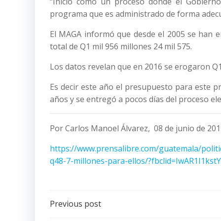
“Inició como un proceso donde el Gobiern
programa que es administrado de forma adecua
El MAGA informó que desde el 2005 se han e
total de Q1 mil 956 millones 24 mil 575.
Los datos revelan que en 2016 se erogaron Q10.
Es decir este año el presupuesto para este pr
años y se entregó a pocos días del proceso ele
Por Carlos Manoel Álvarez, 08 de junio de 20
https://www.prensalibre.com/guatemala/polit
q48-7-millones-para-ellos/?fbclid=IwAR1I1
Post
Previous post