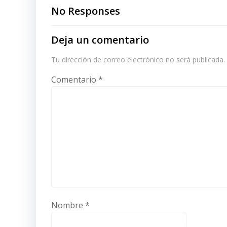
navigation
No Responses
Deja un comentario
Tu dirección de correo electrónico no será publicada.
Comentario
*
Nombre
*