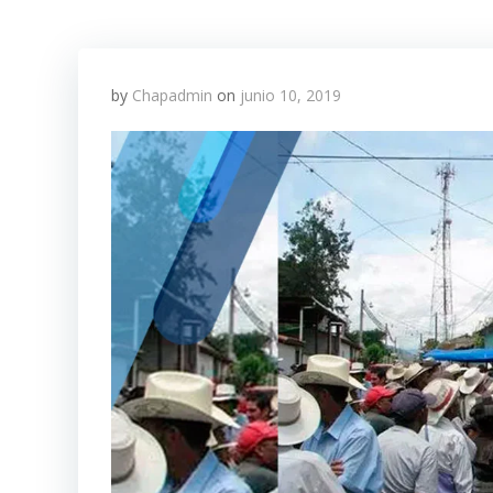
by
Chapadmin
on
junio 10, 2019