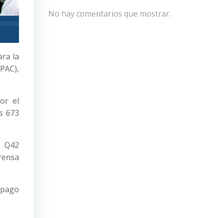
No hay comentarios que mostrar.
ra la
xPAC),
or el
s 673
a Q42
Prensa
l pago