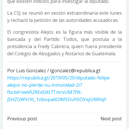
que existen indicios para investigar al diputado.
La CSJ se reunió en sesión extraordinaria este lunes
y rechazó la petición de las autoridades acusadoras.
El congresista Alejos es la figura más visible de la
bancada y del Partido Todos, que postula a la
presidencia a Fredy Cabrera, quien fuera presidente
del Colegio de Abogados y Notarios de Guatemala.
Por Luis Gonzalez / lgonzalez@republica.gt
https://republica.gt/2019/05/20/diputado-felipe-
alejos-no-pierde-su-inmunidad-2/?
fbclid=IwAR2REx5lXt7TmrvUM7I9t-
jSHZGWVrXt_1c6svpaAOlMSOuhSOVxyUMKqII
Post
Post
Previous post
Next post