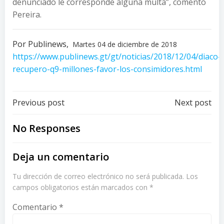
denunciado le corresponde alguna multa”, comentó
Pereira.
Por Publinews,
Martes 04 de diciembre de 2018
https://www.publinews.gt/gt/noticias/2018/12/04/diaco-
recupero-q9-millones-favor-los-consimidores.html
Post
Post
Previous post
Next post
navigation
navigation
No Responses
Deja un comentario
Tu dirección de correo electrónico no será publicada.
Los
campos obligatorios están marcados con
*
Comentario
*