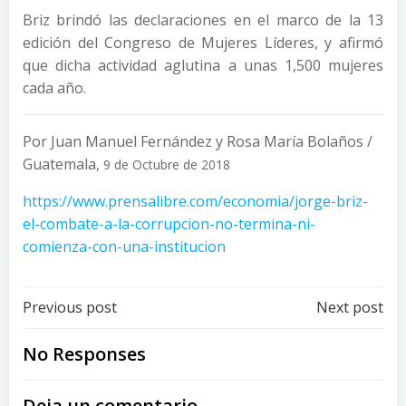
Briz brindó las declaraciones en el marco de la 13
edición del Congreso de Mujeres Líderes, y afirmó
que dicha actividad aglutina a unas 1,500 mujeres
cada año.
Por Juan Manuel Fernández y Rosa María Bolaños /
Guatemala,
9 de Octubre de 2018
https://www.prensalibre.com/economia/jorge-briz-
el-combate-a-la-corrupcion-no-termina-ni-
comienza-con-una-institucion
Post
Post
Previous post
Next post
navigation
navigation
No Responses
Deja un comentario