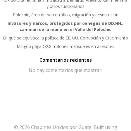
MP solicita retirar la inmunidad a Bernardo Arévalo, Karin Herrera
y otros funcionarios
Polochic, área de narcotráfico, migración y desnutrición
Invasores y narcos, protegidos por oenegés de DD.HH.,
caminan de la mano en el Valle del Polochic
En qué se equivoca la política de EE. UU. Corrupción y Crecimiento
Mingob paga Q2.8 millones mensuales en asesores
Comentarios recientes
No hay comentarios que mostrar.
© 2026 Chapines Unidos por Guate. Built using