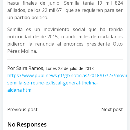
hasta finales de junio, Semilla tenía 19 mil 824
afiliados, de los 22 mil 671 que se requieren para ser
un partido político.
Semilla es un movimiento social que ha tenido
notoriedad desde 2015, cuando miles de ciudadanos
pidieron la renuncia al entonces presidente Otto
Pérez Molina.
Por Saira Ramos,
Lunes 23 de julio de 2018
https://www.publinews.gt/gt/noticias/2018/07/23/movim
semilla-se-reune-exfiscal-general-thelma-
aldana.html
Post
Post
Previous post
Next post
navigation
navigation
No Responses