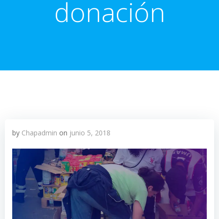
donación
by
Chapadmin
on
junio 5, 2018