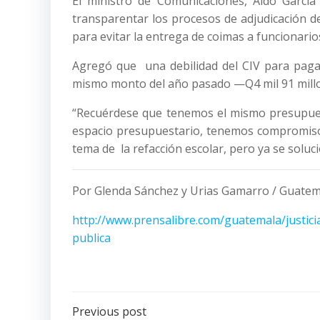
El ministro de Comunicaciones, Aldo Garcí
transparentar los procesos de adjudicación 
para evitar la entrega de coimas a funcionario
Agregó que una debilidad del CIV para paga
mismo monto del año pasado —Q4 mil 91 millo
“Recuérdese que tenemos el mismo presupues
espacio presupuestario, tenemos compromisos 
tema de la refacción escolar, pero ya se soluc
Por Glenda Sánchez y Urias Gamarro / Guatem
http://www.prensalibre.com/guatemala/justic
publica
Post
Previous post