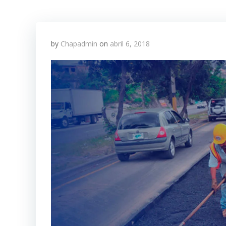
by
Chapadmin
on
abril 6, 2018