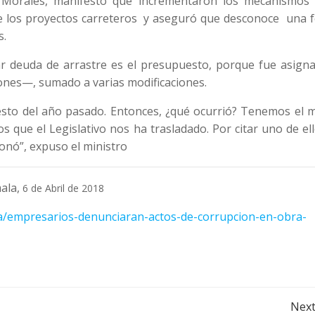
a Morales, manifestó que incrementaron los mecanismos
de los proyectos carreteros y aseguró que desconoce una 
s.
r deuda de arrastre es el presupuesto, porque fue asigna
nes—, sumado a varias modificaciones.
to del año pasado. Entonces, ¿qué ocurrió? Tenemos el 
que el Legislativo nos ha trasladado. Por citar uno de ell
ionó”, expuso el ministro
ala,
6 de Abril de 2018
ia/empresarios-denunciaran-actos-de-corrupcion-en-obra-
Post
Next