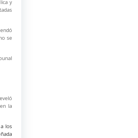
lica y
ntadas
omendó
 no se
ibunal
eveló
en la
a los
eñada