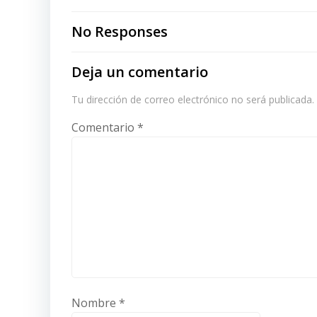
navigation
No Responses
Deja un comentario
Tu dirección de correo electrónico no será publicada.
Comentario
*
Nombre
*