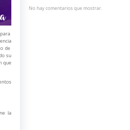
No hay comentarios que mostrar.
 para
encia
go de
do su
ón que
entos
ne la