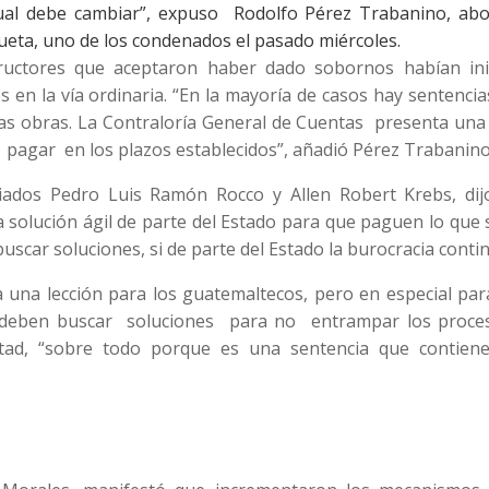
ual debe cambiar”, expuso Rodolfo Pérez Trabanino, ab
ueta, uno de los condenados el pasado miércoles.
tructores que aceptaron haber dado sobornos habían ini
s en la vía ordinaria. “En la mayoría de casos hay sentenci
 las obras. La Contraloría General de Cuentas presenta una
 pagar en los plazos establecidos”, añadió Pérez Trabanino
iados Pedro Luis Ramón Rocco y Allen Robert Krebs, dijo
 solución ágil de parte del Estado para que paguen lo que 
scar soluciones, si de parte del Estado la burocracia contin
ja una lección para los guatemaltecos, pero en especial pa
io deben buscar soluciones para no entrampar los proce
rtad, “sobre todo porque es una sentencia que contien