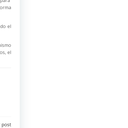
 para
forma
do el
mismo
os, el
 post