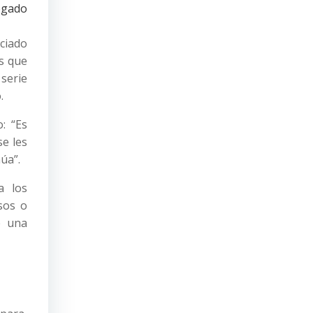
ogado
ciado
as que
 serie
.
: “Es
se les
úa”.
ra los
sos o
e una