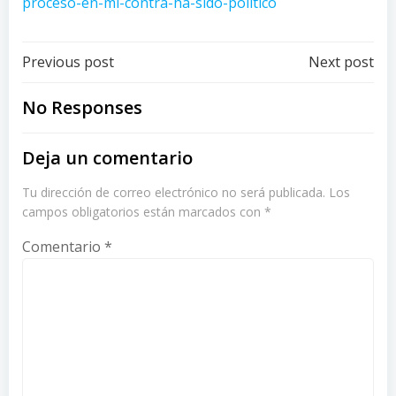
proceso-en-mi-contra-ha-sido-politico
Post
Post
Previous post
Next post
navigation
navigation
No Responses
Deja un comentario
Tu dirección de correo electrónico no será publicada.
Los
campos obligatorios están marcados con
*
Comentario
*