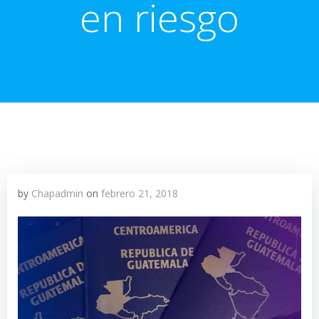
en riesgo
by
Chapadmin
on
febrero 21, 2018