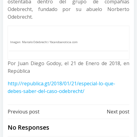
ostentaba dentro del grupo de compañías
Odebrecht, fundado por su abuelo Norberto
Odebrecht.
Imagen: Marcelo Odebrecht / focandoanoticia.com
Por Juan Diego Godoy, el 21 de Enero de 2018, en
República
http://republica.gt/2018/01/21/especial-lo-que-
debes-saber-del-caso-odebrecht/
Post
Post
Previous post
Next post
navigation
navigation
No Responses