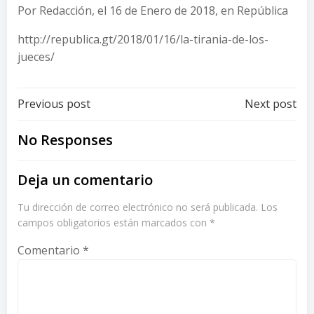
Por Redacción, el 16 de Enero de 2018, en República
http://republica.gt/2018/01/16/la-tirania-de-los-
jueces/
Post
Post
Previous post
Next post
navigation
navigation
No Responses
Deja un comentario
Tu dirección de correo electrónico no será publicada.
Los
campos obligatorios están marcados con
*
Comentario
*