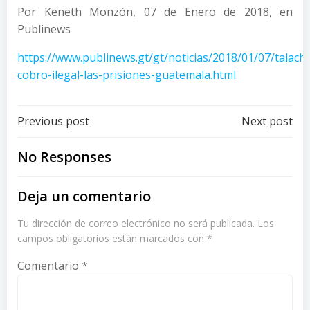
Por Keneth Monzón, 07 de Enero de 2018, en
Publinews
https://www.publinews.gt/gt/noticias/2018/01/07/talach
cobro-ilegal-las-prisiones-guatemala.html
Post
Post
Previous post
Next post
navigation
navigation
No Responses
Deja un comentario
Tu dirección de correo electrónico no será publicada.
Los
campos obligatorios están marcados con
*
Comentario
*