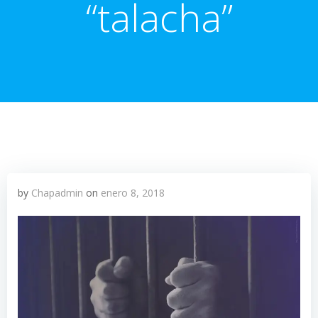
“talacha”
by
Chapadmin
on
enero 8, 2018