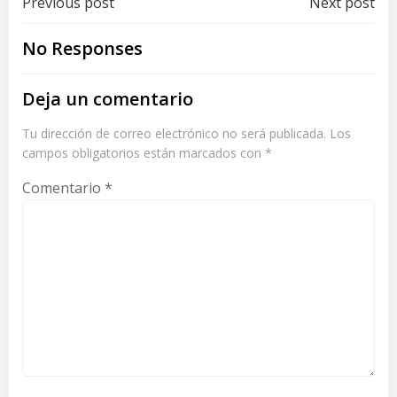
Post
Post
Previous post
Next post
navigation
navigation
No Responses
Deja un comentario
Tu dirección de correo electrónico no será publicada.
Los
campos obligatorios están marcados con
*
Comentario
*