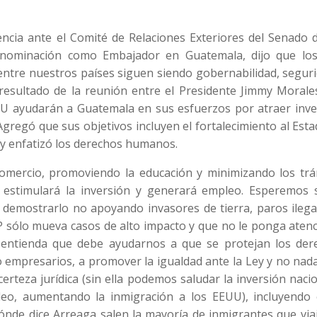
ncia ante el Comité de Relaciones Exteriores del Senado d
 nominación como Embajador en Guatemala, dijo que los
l entre nuestros países siguen siendo gobernabilidad, segur
esultado de la reunión entre el Presidente Jimmy Morales
UU ayudarán a Guatemala en sus esfuerzos por atraer inve
. Agregó que sus objetivos incluyen el fortalecimiento al Est
, y enfatizó los derechos humanos.
comercio, promoviendo la educación y minimizando los trá
, estimulará la inversión y generará empleo. Esperemos 
e demostrarlo no apoyando invasores de tierra, paros ilega
MP sólo mueva casos de alto impacto y que no le ponga aten
n entienda que debe ayudarnos a que se protejan los der
 empresarios, a promover la igualdad ante la Ley y no nad
erteza jurídica (sin ella podemos saludar la inversión naci
eo, aumentando la inmigración a los EEUU), incluyendo 
dónde dice Arreaga salen la mayoría de inmigrantes que via