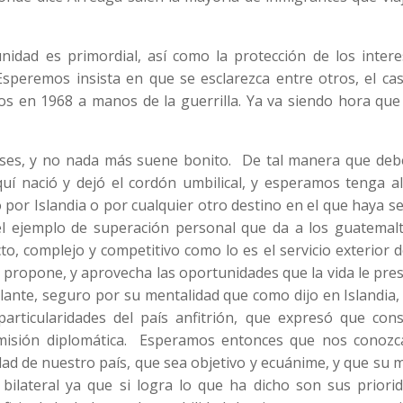
idad es primordial, así como la protección de los intere
peremos insista en que se esclarezca entre otros, el cas
os en 1968 a manos de la guerrilla. Ya va siendo hora que
ses, y no nada más suene bonito. De tal manera que de
 Aquí nació y dejó el cordón umbilical, y esperamos tenga 
 por Islandia o por cualquier otro destino en el que haya s
el ejemplo de superación personal que da a los guatemalt
to, complejo y competitivo como lo es el servicio exterior 
 propone, y aprovecha las oportunidades que la vida le pre
llante, seguro por su mentalidad que como dijo en Islandia,
particularidades del país anfitrión, que expresó que cons
misión diplomática. Esperamos entonces que nos conozca
dad de nuestro país, que sea objetivo y ecuánime, y que su 
bilateral ya que si logra lo que ha dicho son sus priorid