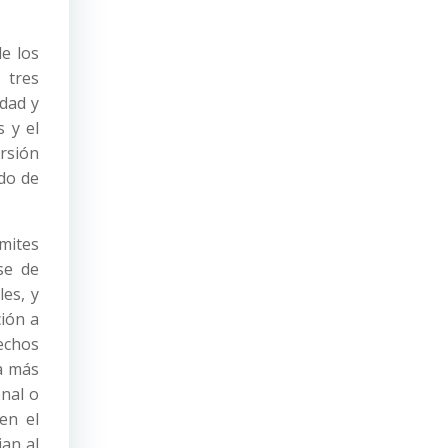
e los
 tres
idad y
 y el
rsión
ado de
mites
se de
les, y
ción a
echos
a más
onal o
en el
jan al