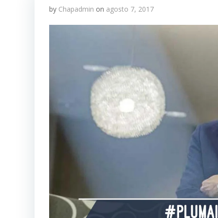
by
Chapadmin
on
agosto 7, 2017