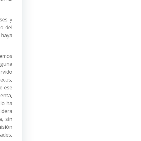
ses y
o del
 haya
bemos
alguna
ervido
ecos,
de ese
senta,
 lo ha
idera
, sin
misión
ades,