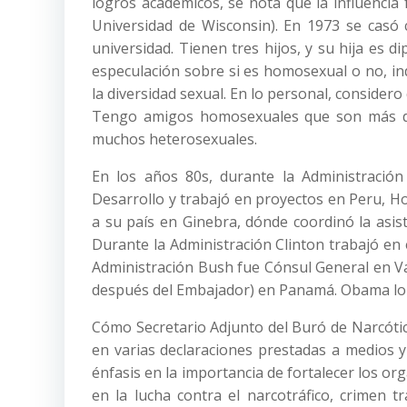
logros académicos, se nota que la influencia
Universidad de Wisconsin). En 1973 se casó
universidad. Tienen tres hijos, y su hija es 
especulación sobre si es homosexual o no, i
la diversidad sexual. En lo personal, considero
Tengo amigos homosexuales que son más de 
muchos heterosexuales.
En los años 80s, durante la Administración
Desarrollo y trabajó en proyectos en Peru, Hond
a su país en Ginebra, dónde coordinó la asis
Durante la Administración Clinton trabajó e
Administración Bush fue Cónsul General en Va
después del Embajador) en Panamá. Obama lo 
Cómo Secretario Adjunto del Buró de Narcóti
en varias declaraciones prestadas a medios 
énfasis en la importancia de fortalecer los or
en la lucha contra el narcotráfico, crimen t