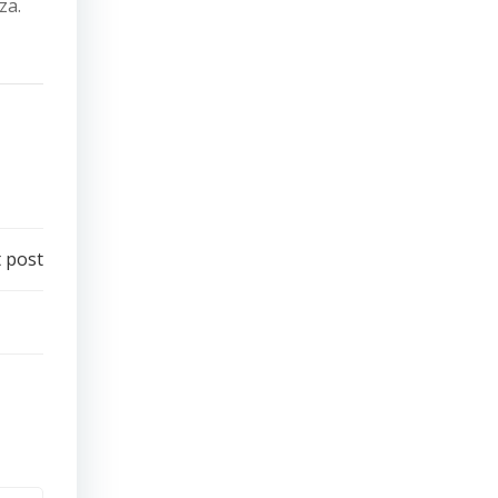
za.
 post