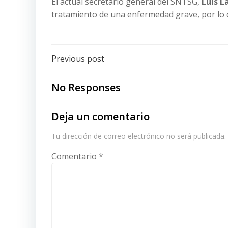
El actual secretario general del SNTSG,
Luis L
tratamiento de una enfermedad grave, por lo 
Post
Previous post
navigation
No Responses
Deja un comentario
Tu dirección de correo electrónico no será publicada.
Comentario
*