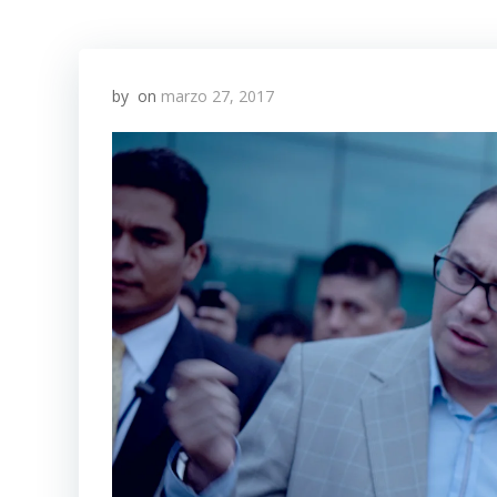
by
on
marzo 27, 2017