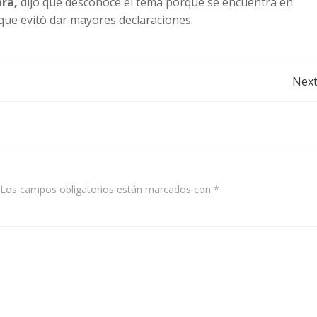
ara,
dijo que desconoce el tema porque se encuentra en
que evitó dar mayores declaraciones.
Post
Next
navigation
Los campos obligatorios están marcados con
*