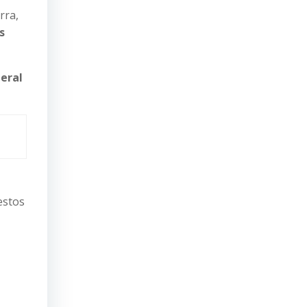
rra,
s
eral
estos