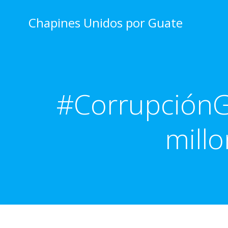
Skip
to
Chapines Unidos por Guate
content
#CorrupciónG
millo