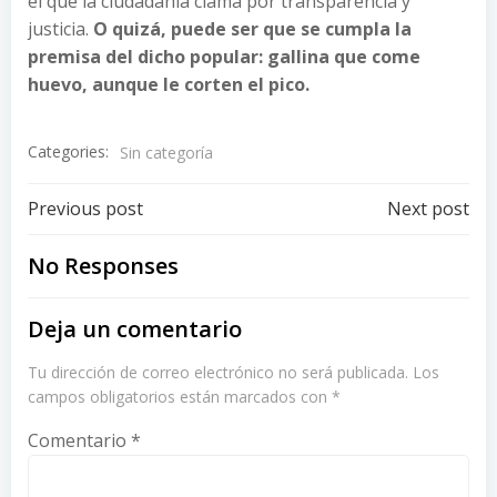
el que la ciudadanía clama por transparencia y
justicia.
O quizá, puede ser que se cumpla la
premisa del dicho popular: gallina que come
huevo, aunque le corten el pico.
Categories:
Sin categoría
Post
Post
Previous post
Next post
navigation
navigation
No Responses
Deja un comentario
Tu dirección de correo electrónico no será publicada.
Los
campos obligatorios están marcados con
*
Comentario
*