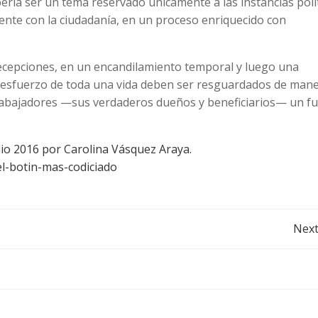
ría ser un tema reservado únicamente a las instancias polí
ente con la ciudadanía, en un proceso enriquecido con
ecepciones, en un encandilamiento temporal y luego una
del esfuerzo de toda una vida deben ser resguardados de man
s trabajadores —sus verdaderos dueños y beneficiarios— un f
lio 2016 por Carolina Vásquez Araya.
l-botin-mas-codiciado
Post
Next
navigation