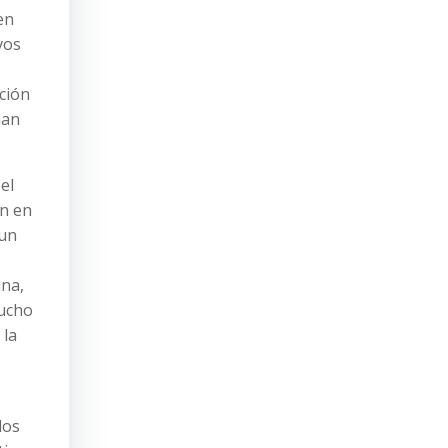
en
vos
ción
man
el
en en
 un
ina,
mucho
 la
los