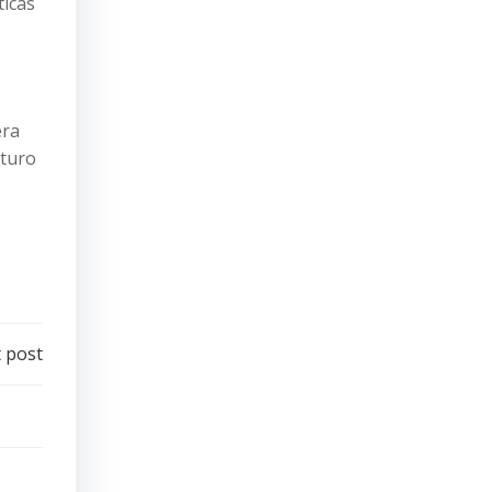
ticas
era
uturo
 post