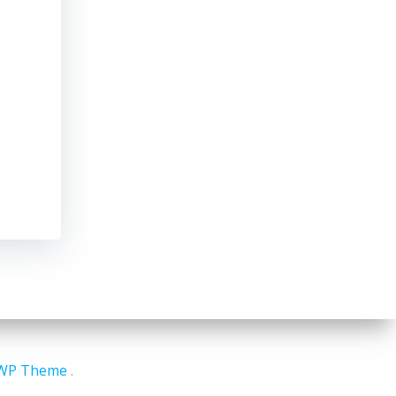
iWP Theme
.