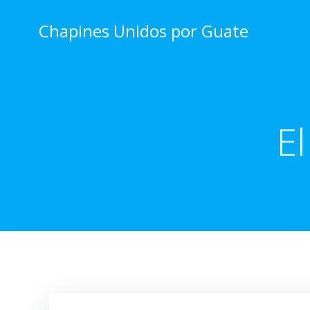
Skip
to
Chapines Unidos por Guate
content
E