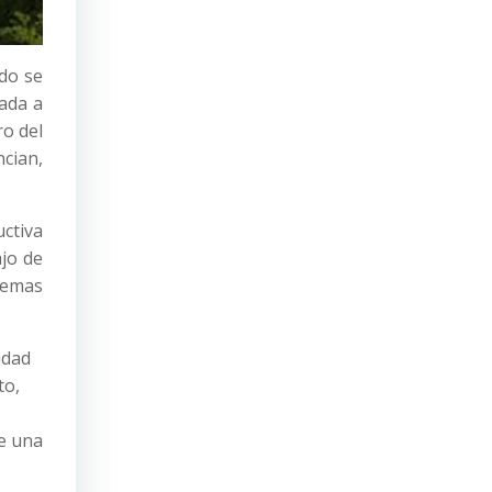
do se
gada a
ro del
ncian,
uctiva
jo de
stemas
idad
to,
de una